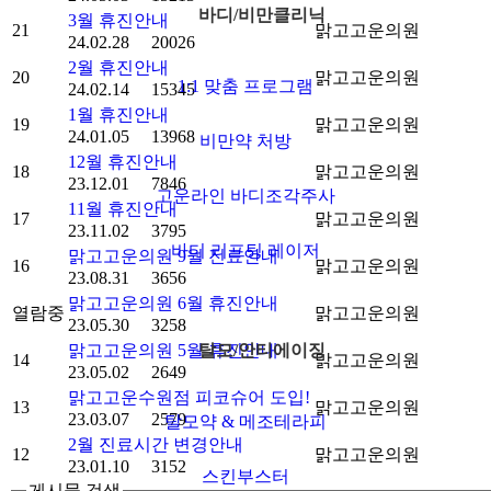
바디/비만클리닉
에
3월 휴진안내
21
맑고고운의원
이
24.02.28
20026
2월 휴진안내
징
20
맑고고운의원
1:1 맞춤 프로그램
24.02.14
15345
1월 휴진안내
19
맑고고운의원
·
24.01.05
13968
비만약 처방
피
12월 휴진안내
18
맑고고운의원
부
23.12.01
7846
고운라인 바디조각주사
질
11월 휴진안내
17
맑고고운의원
환/
23.11.02
3795
바디 리프팅 레이저
맑고고운의원 9월 진료안내
메
16
맑고고운의원
23.08.31
3656
디
맑고고운의원 6월 휴진안내
컬
열람중
맑고고운의원
23.05.30
3258
스
맑고고운의원 5월 휴진안내
탈모/안티에이징
14
맑고고운의원
킨
23.05.02
2649
케
맑고고운수원점 피코슈어 도입!
13
맑고고운의원
어
23.03.07
2579
탈모약 & 메조테라피
2월 진료시간 변경안내
12
맑고고운의원
23.01.10
3152
·
스킨부스터
게시물 검색