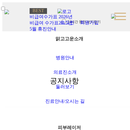
BEST
비급여수가표 2026년
로그인
24시간 동안 보지않기
로그인
회원가입
비급여 수가표2025년
5월 휴진안내
회원가입
3월 휴진안내
맑고고운소개
2월 휴진안내
공지사항
병원안내
온라인상담
전후사진
의료진소개
공지사항
·
둘러보기
맑
고
Safe procedure
진료안내/오시는 길
고
운
소
개
피부레이저