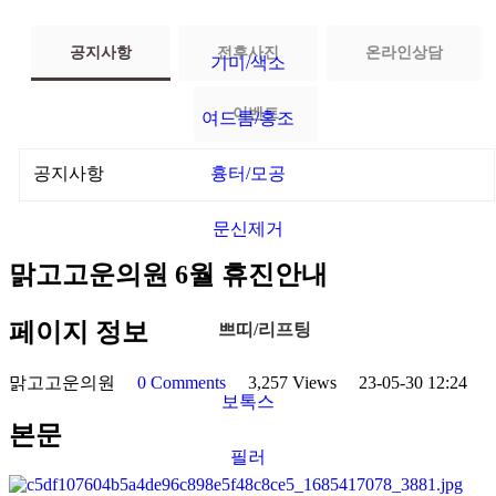
·
공지사항
전후사진
온라인상담
피
기미/색소
부
레
이벤트
여드름/홍조
이
저
흉터/모공
·
문신제거
쁘
맑고고운의원 6월 휴진안내
띠/
리
페이지 정보
쁘띠/리프팅
프
팅
맑고고운의원
0 Comments
3,257 Views
23-05-30 12:24
보톡스
·
본문
프
필러
리
미