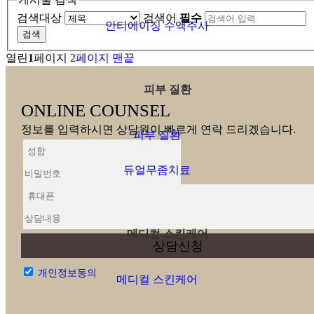
커
검색대상
검색어
필수
뮤
안티에이징 수액주사
검색
니
티
열린
1
페이지
2
페이지
맨끝
피부 질환
ONLINE COUNSEL
정보를 입력하시면 상담원이 빠르게 연락 드리겠습니다.
피부 질환
듀얼무좀치료
메디컬 스킨케어
개인정보동의
메디컬 스킨케어