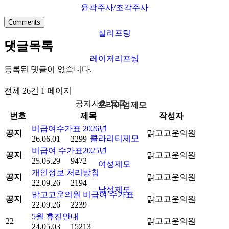
윤곽주사/조각주사
엄
Comments
제
실리프팅
모
댓글목록
레이저리프팅
·
등록된 댓글이 없습니다.
바
디/
전체 26건 1 페이지
비
공지사항 목록
프리미엄제모
만
번호
제목
작성자
클
비급여수가표 2026년
공지
맑고고운의원
리
클라리티제모
26.06.01
2299
닉
비급여 수가표2025년
공지
맑고고운의원
25.05.29
9472
여성제모
개인정보 처리방침
·
공지
맑고고운의원
22.09.26
2194
탈
남성제모
맑고고운의원 비급여 수가표
공지
맑고고운의원
모/
22.09.26
2239
안
5월 휴진안내
22
맑고고운의원
티
24.05.03
15213